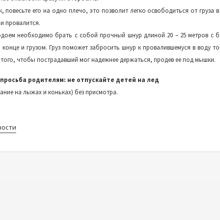
к, повесьте его на одно плечо, это позволит легко освободиться от груза в
ми провалится.
одоем необходимо брать с собой прочный шнур длиной 20 – 25 метров с 
а конце и грузом. Груз поможет забросить шнур к провалившемуся в воду т
 того, чтобы пострадавший мог надежнее держаться, продев ее под мышки.
просьба родителям: не отпускайте детей на лед
тание на лыжах и коньках) без присмотра.
вости