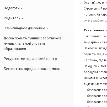
Осенний лед в п
Педагоги
Скрепленный ве
но днем, быстр
Родители
очень слабым, х
Олимпиадное движение
Становление л
Как правило, в
Доска почёта лучших работников
защищенных от ве
муниципальной системы
образования
На озерах, пруда
один ручеек, в 
Ресурсно-методический центр
на речках, где 
На одном и том
Бесплатная юридическая помощь
обладают разли
Основным услов
льда прилагаемо
— безопасная то
— безопасная то
— безопасная то