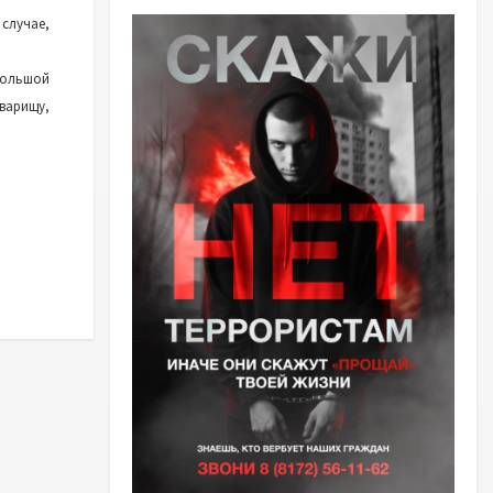
 случае,
большой
оварищу,