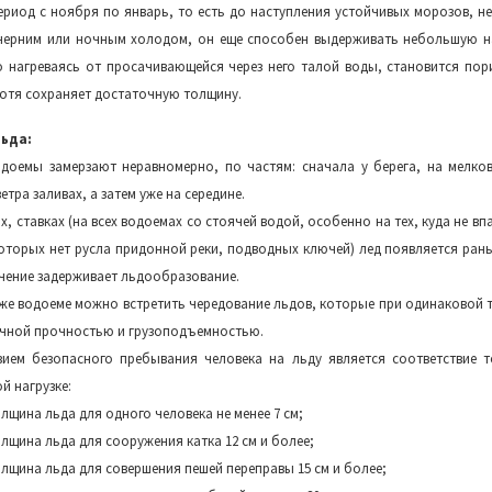
ериод с ноября по январь, то есть до наступления устойчивых морозов, н
черним или ночным холодом, он еще способен выдерживать небольшую на
о нагреваясь от просачивающейся через него талой воды, становится пор
отя сохраняет достаточную толщину.
ьда:
одоемы замерзают неравномерно, по частям: сначала у берега, на мелков
тра заливах, а затем уже на середине.
х, ставках (на всех водоемах со стоячей водой, особенно на тех, куда не вп
которых нет русла придонной реки, подводных ключей) лед появляется ран
течение задерживает льдообразование.
 же водоеме можно встретить чередование льдов, которые при одинаковой 
чной прочностью и грузоподъемностью.
ием безопасного пребывания человека на льду является соответствие 
й нагрузке:
лщина льда для одного человека не менее 7 см;
лщина льда для сооружения катка 12 см и более;
лщина льда для совершения пешей переправы 15 см и более;