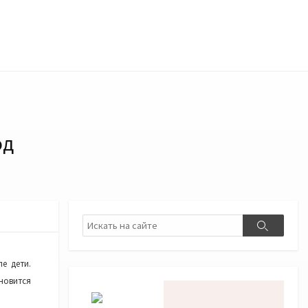
од
Поиск
Поиск
е дети.
новится