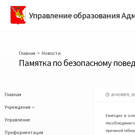
Перейти
к
Управление образования Ад
содержимому
Главная
>
Новости
Памятка по безопасному повед
Главная
ДАТА
26 НОЯБРЯ, 20
ПУБЛИКАЦИИ
Учреждения
Ежегодно в осе
Управление
Несоблюдение п
причиной гибел
Профориентация