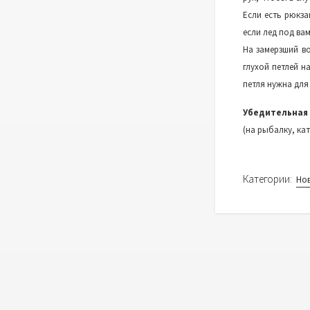
Если есть рюкза
если лед под ва
На замерзший в
глухой петлей н
петля нужна для
Убедительная 
(на рыбалку, ка
Категории:
Но