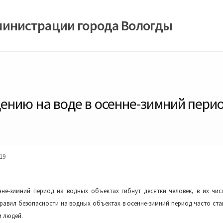
министрации города Вологды
ению на воде в осенне-зимний пери
19
нне-зимний период на водных объектах гибнут десятки человек, в их числ
равил безопасности на водных объектах в осенне-зимний период часто ста
и людей.