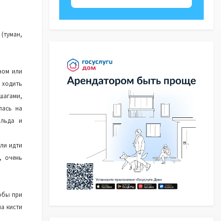
(туман,
ном или
 ходить
 шагами,
лась на
 льда и
ли идти
, очень
тобы при
а кисти