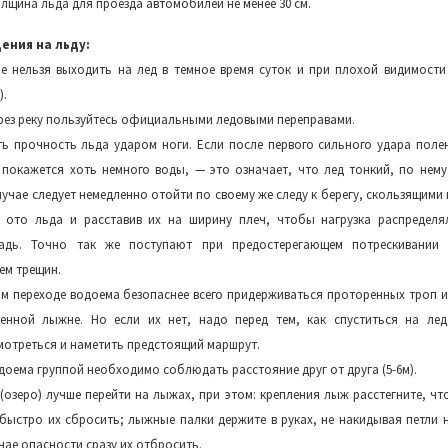
лщина льда для проезда автомобилей не менее 30 см.
ения на льду:
ае нельзя выходить на лед в темное время суток и при плохой видимости 
).
рез реку пользуйтесь официальными ледовыми переправами.
ть прочность льда ударом ноги. Если после первого сильного удара поле
покажется хоть немного воды, — это означает, что лед тонкий, по нему
случае следует немедленно отойти по своему же следу к берегу, скользящими
 ото льда и расставив их на ширину плеч, чтобы нагрузка распределя
дь. Точно так же поступают при предостерегающем потрескивании
ем трещин.
м переходе водоема безопаснее всего придерживаться проторенных троп и
нной лыжне. Но если их нет, надо перед тем, как спуститься на лед
мотреться и наметить предстоящий маршрут.
доема группой необходимо соблюдать расстояние друг от друга (5-6м).
(озеро) лучше перейти на лыжах, при этом: крепления лыж расстегните, ч
быстро их сбросить; лыжные палки держите в руках, не накидывая петли н
учае опасности сразу их отбросить.