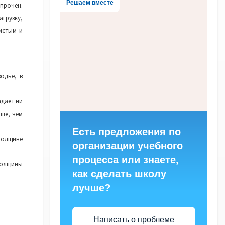
Решаем вместе
епрочен.
грузку,
истым и
одье, в
адает ни
ьше, чем
Есть предложения по
толщине
организации учебного
процесса или знаете,
толщины
как сделать школу
лучше?
Написать о проблеме