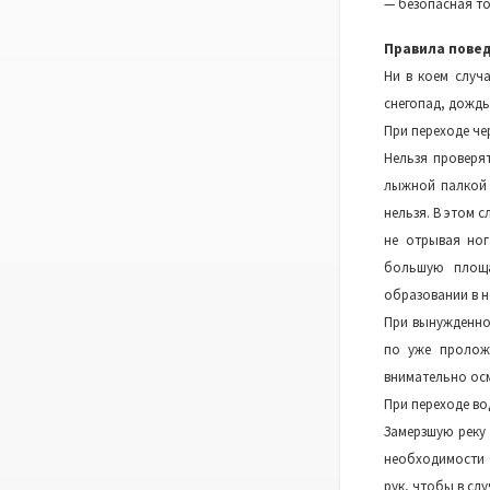
— безопасная то
Правила повед
Ни в коем случ
снегопад, дождь
При переходе че
Нельзя проверя
лыжной палкой 
нельзя. В этом 
не отрывая ног
большую площа
образовании в н
При вынужденно
по уже проложе
внимательно ос
При переходе во
Замерзшую реку 
необходимости 
рук, чтобы в сл