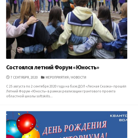
Состоялся летний Форум «Юность»
ДАТА
КАТЕГОРИИ
7 СЕНТЯБРЯ, 2020
МЕРОПРИЯТИЯ
/
НОВОСТИ
ПУБЛИКАЦИИ
С 25 августа по 2 сентября 2020 года на базе ДОЛ «Лесная Сказка» прошёл
Летний Форум «Юность» в рамках реализации грантового проекта
областной школы softskills...