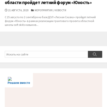
области пройдет летний форум «Юность»
ДАТА
КАТЕГОРИИ
21 АВГУСТА, 2020
МЕРОПРИЯТИЯ
/
НОВОСТИ
ПУБЛИКАЦИИ
С 25 августа по 2 сентября на базе ДОЛ «Лесная Сказка» пройдет летний
форум «Юность» в рамках реализации грантового проекта областной
школы soft skills навыков...
Поиск
Поиск
Решаем вместе