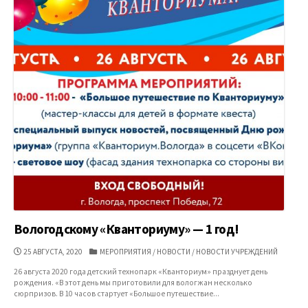
Вологодскому «Кванториуму» — 1 год!
ДАТА
КАТЕГОРИИ
25 АВГУСТА, 2020
МЕРОПРИЯТИЯ
/
НОВОСТИ
/
НОВОСТИ УЧРЕЖДЕНИЙ
ПУБЛИКАЦИИ
26 августа 2020 года детский технопарк «Кванториум» празднует день
рождения. «В этот день мы приготовили для вологжан несколько
сюрпризов. В 10 часов стартует «Большое путешествие...