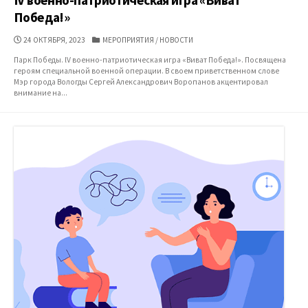
Победа!»
ДАТА
КАТЕГОРИИ
24 ОКТЯБРЯ, 2023
МЕРОПРИЯТИЯ
/
НОВОСТИ
ПУБЛИКАЦИИ
Парк Победы. lV военно-патриотическая игра «Виват Победа!». Посвящена
героям специальной военной операции. В своем приветственном слове
Мэр города Вологды Сергей Александрович Воропанов акцентировал
внимание на...