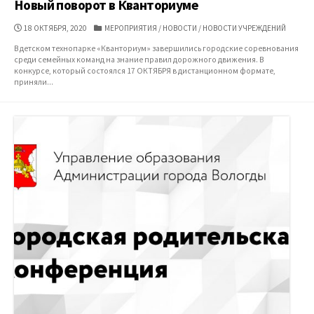
Новый поворот в Кванториуме
ДАТА
КАТЕГОРИИ
18 ОКТЯБРЯ, 2020
МЕРОПРИЯТИЯ
/
НОВОСТИ
/
НОВОСТИ УЧРЕЖДЕНИЙ
ПУБЛИКАЦИИ
В детском технопарке «Кванториум» завершились городские соревнования
среди семейных команд на знание правил дорожного движения. В
конкурсе, который состоялся 17 ОКТЯБРЯ в дистанционном формате,
приняли...