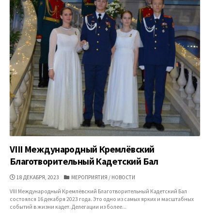
VIII Международный Кремлёвский
Благотворительный Кадетский Бал
ДАТА
КАТЕГОРИИ
18 ДЕКАБРЯ, 2023
МЕРОПРИЯТИЯ
/
НОВОСТИ
ПУБЛИКАЦИИ
VIII Международный Кремлёвский Благотворительный Кадетский Бал
состоялся 16 декабря 2023 года. Это одно из самых ярких и масштабных
событий в жизни кадет. Делегации из более...