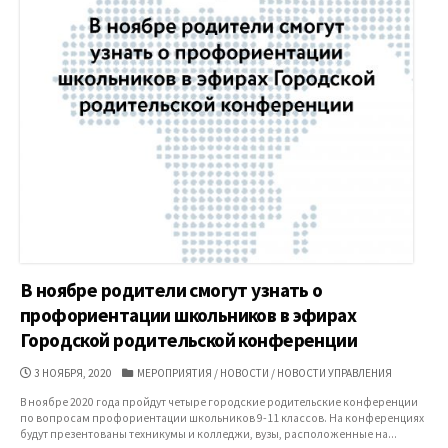
В ноябре родители смогут узнать о
профориентации школьников в эфирах
Городской родительской конференции
ДАТА
КАТЕГОРИИ
3 НОЯБРЯ, 2020
МЕРОПРИЯТИЯ
/
НОВОСТИ
/
НОВОСТИ УПРАВЛЕНИЯ
ПУБЛИКАЦИИ
В ноябре 2020 года пройдут четыре городские родительские конференции
по вопросам профориентации школьников 9-11 классов. На конференциях
будут презентованы техникумы и колледжи, вузы, расположенные на...