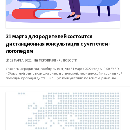
31 марта для родителей состоится
дистанционная консультация с учителем-
логопедом
ДАТА
КАТЕГОРИИ
28 МАРТА, 2022
МЕРОПРИЯТИЯ
/
НОВОСТИ
ПУБЛИКАЦИИ
Уважаемые родители, сообщаем вам, что 31 марта 2022 года в 19:00 БУ ВО
«Областной центр психолого-педагогической, медицинской и социальной
помощи» проводит дистанционную консультацию по теме: «Правильно...