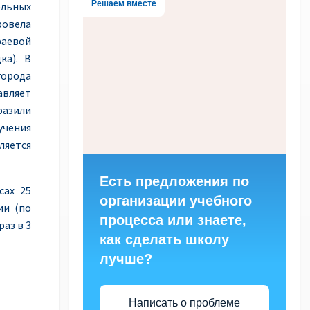
Решаем вместе
льных
ровела
аевой
ка). В
города
тавляет
разили
чения
ляется
Есть предложения по
сах 25
организации учебного
ии (по
процесса или знаете,
аз в 3
как сделать школу
лучше?
Написать о проблеме