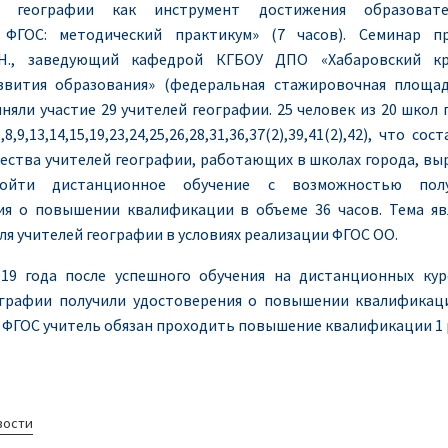
 географии как инструмент достижения образовате
 ФГОС: методический практикум» (7 часов). Семинар п
.Н., заведующий кафедрой КГБОУ ДПО «Хабаровский кр
звития образования» (федеральная стажировочная площад
няли участие 29 учителей географии. 25 человек из 20 школ 
,8,9,13,14,15,19,23,24,25,26,28,31,36,37(2),39,41(2),42), что сос
ества учителей географии, работающих в школах города, вы
ойти дистанционное обучение с возможностью полу
ия о повышении квалификации в объеме 36 часов. Тема яв
ля учителей географии в условиях реализации ФГОС ОО.
019 года после успешного обучения на дистанционных кур
ографии получили удостоверения о повышении квалификац
ФГОС учитель обязан проходить повышение квалификации 1 р
вости