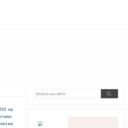
Поиск
Поиск
 ОО на
тико-
ологии