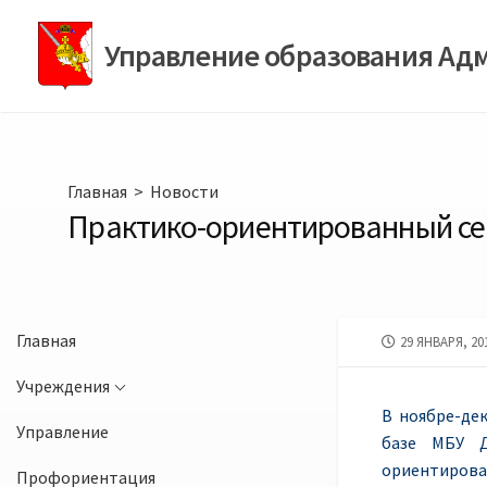
Перейти
к
Управление образования Ад
содержимому
Главная
>
Новости
Практико-ориентированный се
Главная
ДАТА
29 ЯНВАРЯ, 20
ПУБЛИКАЦИИ
Учреждения
В ноябре-де
Управление
базе МБУ Д
ориентирова
Профориентация