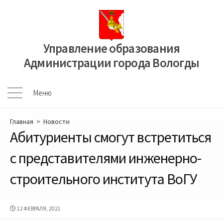
Перейти
к
содержимому
Управление образования
Администрации города Вологды
Меню
Меню
Главная
>
Новости
Абитуриенты смогут встретиться
с представителями инженерно-
строительного института ВоГУ
ДАТА
12 ФЕВРАЛЯ, 2021
ПУБЛИКАЦИИ