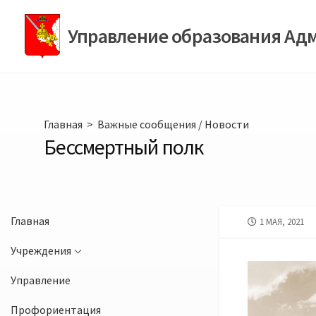
Перейти
к
Управление образования Ад
содержимому
Главная
>
Важные сообщения
/
Новости
Бессмертный полк
Главная
ДАТА
1 МАЯ, 2021
ПУБЛИКАЦИИ
Учреждения
Управление
Профориентация