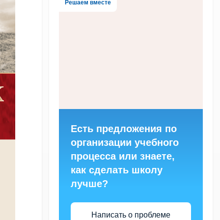
Решаем вместе
Есть предложения по
организации учебного
процесса или знаете,
как сделать школу
лучше?
Написать о проблеме