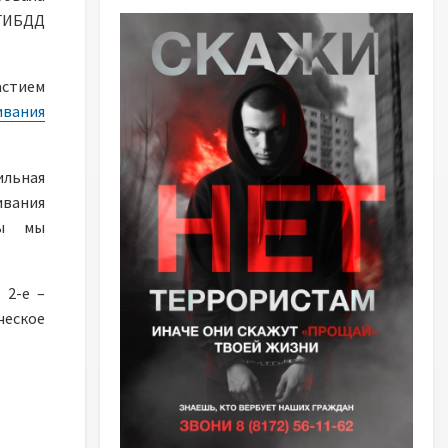
ОГИБДД
астием
ивания
ильная
вания
вы мы
 2-е –
ческое