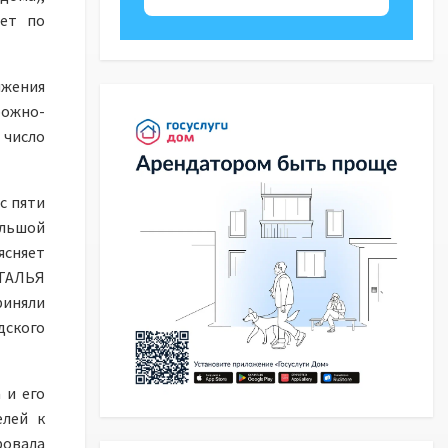
ает по
жения
рожно-
 число
с пяти
ольшой
ясняет
АТАЛЬЯ
риняли
дского
 и его
елей к
ровала