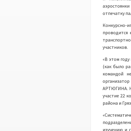
аэростоянки
отпечатку па
Конкурсно-
проводится 
транспортно
участников.
«В этом году
(как было ра
командой не
организатор
АРТЮГИНА. Не
участие 22 к
района и Гря
«Систематич
подразделен
изучению и 