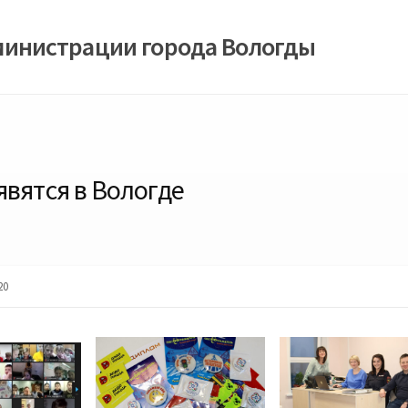
министрации города Вологды
явятся в Вологде
20