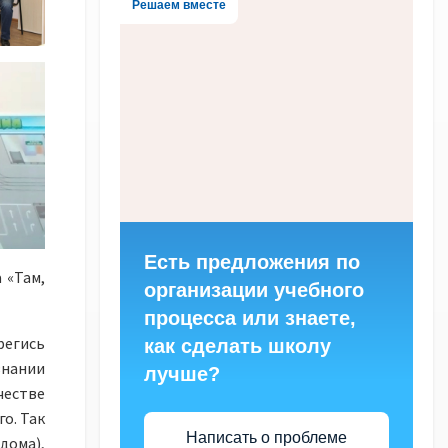
Решаем вместе
Есть предложения по
 «Там,
организации учебного
процесса или знаете,
регись
как сделать школу
знании
лучше?
честве
о. Так
Написать о проблеме
дома),