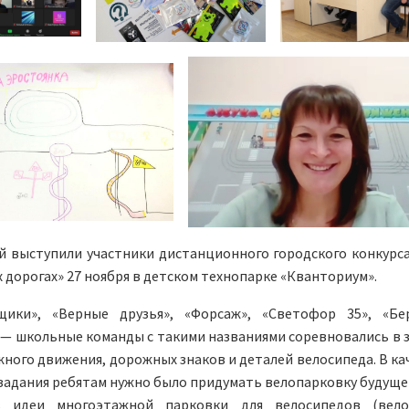
й выступили участники дистанционного городского конкурса
 дорогах» 27 ноября в детском технопарке «Кванториум».
щики», «Верные друзья», «Форсаж», «Светофор 35», «Бе
— школьные команды с такими названиями соревновались в 
ного движения, дорожных знаков и деталей велосипеда. В ка
задания ребятам нужно было придумать велопарковку будущег
ь идеи многоэтажной парковки для велосипедов (вело