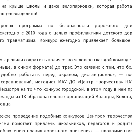
 на крыше школы и даже велопарковки, которая работ
льцев владельца!
игровая программа по безопасности дорожного дви
ежегодно с 2010 года с целью профилактики детского до
го травматизма. Конкурс ежегодно привлекает большое
 мы решили сократить количество человек в каждой команде 
ньше, в очном формате) до трех. Это связано с тем, что б
удобно работать перед экраном, дистанционно», — по
 соревнований, методист МАУ ДО «Центр творчества» Н
смотря на то что конкурс городской, в этом году в нем п
оманды из 18 образовательных организаций Вологды, Волого
зовца.
еское проведение подобных конкурсов Центром творчества
иями помогает привлечь школьников, педагогов и родит
соблюдению правил дорожного движения», — прокомменти