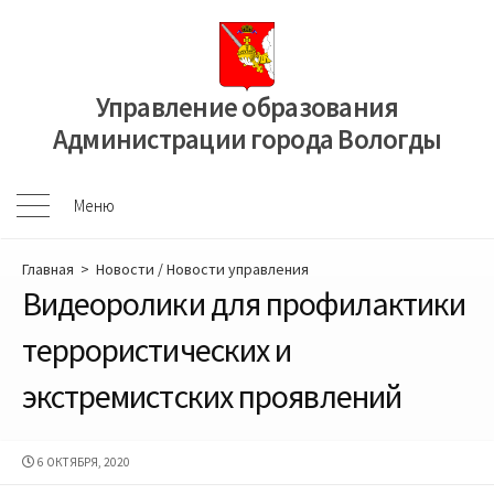
Перейти
к
содержимому
Управление образования
Администрации города Вологды
Меню
Меню
Главная
>
Новости
/
Новости управления
Видеоролики для профилактики
террористических и
экстремистских проявлений
ДАТА
6 ОКТЯБРЯ, 2020
ПУБЛИКАЦИИ