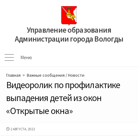
Перейти
к
содержимому
Управление образования
Администрации города Вологды
Меню
Меню
Главная
>
Важные сообщения
/
Новости
Видеоролик по профилактике
выпадения детей из окон
«Открытые окна»
ДАТА
2 АВГУСТА, 2022
ПУБЛИКАЦИИ