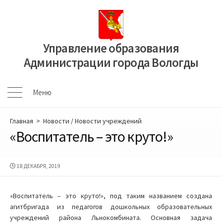
Перейти
к
содержимому
Управление образования
Администрации города Вологды
Меню
Меню
Главная
>
Новости
/
Новости учреждений
«Воспитатель – это круто!»
ДАТА
18 ДЕКАБРЯ, 2019
ПУБЛИКАЦИИ
«Воспитатель – это круто!», под таким названием создана
агитбригада из педагогов дошкольных образовательных
учреждений района Льнокомбината. Основная задача