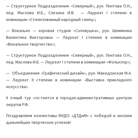
— Структурное Подразделение «Северный», рук. Пихтова О.Н.,
пед. Маслова И.Б., Слезина И.В. — Лауреат I степени в
номинации «Стилизованный народный танец»;
— Вокально — хоровая студия «Соловушка», рук. Шемякина
Валентина Викторовна — Лауреат I степени в номинации
«Вокальное творчество»;
— Структурное Подразделение «Северный», рук. Пихтова О.Н.,
пед. Маслова И.Б. — Лауреат I степени в номинации «Фольклор»;
— Объединение «Графический дизайн», рук. Македонская М.А.
— Лауреат II степени в номинации «Выставка прикладного
искусства».
II очный тур состоится в городах-административных центрах
округов РФ.
Поздравляем коллективы МУДО «ДТДиМ» с победой и желаем
дальнейших творческих успехов!