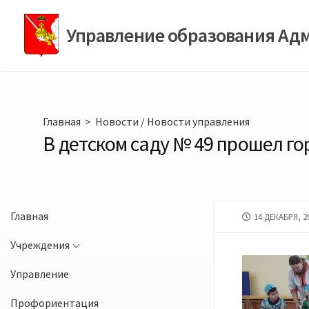
Перейти
к
Управление образования Ад
содержимому
Главная
>
Новости
/
Новости управления
В детском саду № 49 прошел г
Главная
ДАТА
14 ДЕКАБРЯ, 2
ПУБЛИКАЦИИ
Учреждения
Управление
Профориентация