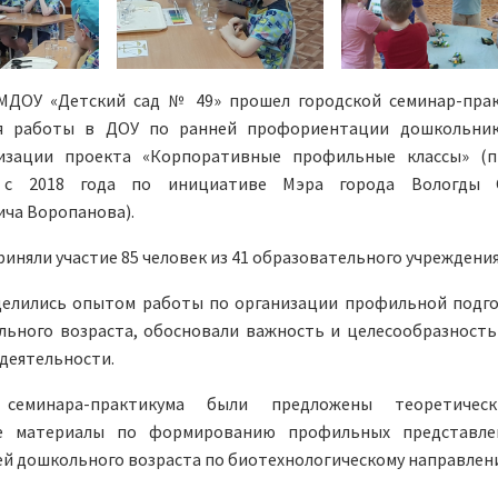
в МДОУ «Детский сад № 49» прошел городской семинар-пра
ия работы в ДОУ по ранней профориентации дошкольни
изации проекта «Корпоративные профильные классы» (
я с 2018 года по инициативе Мэра города Вологды С
ча Воропанова).
риняли участие 85 человек из 41 образовательного учреждения
делились опытом работы по организации профильной подг
льного возраста, обосновали важность и целесообразность
деятельности.
 семинара-практикума были предложены теоретичес
ие материалы по формированию профильных представле
й дошкольного возраста по биотехнологическому направлен