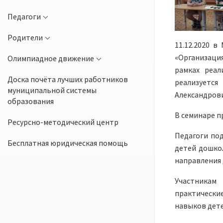
Педагоги
Родители
11.12.2020 
«Организац
Олимпиадное движение
рамках реал
Доска почёта лучших работников
реализуетс
муниципальной системы
Александрови
образования
В семинаре п
Ресурсно-методический центр
Педагоги по
Бесплатная юридическая помощь
детей дошко
направления 
Участникам
практическ
навыков дете