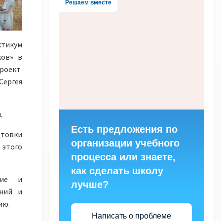
Решаем вместе
ктикум
ков» в
проект
ергея
.
Есть предложения по
отовки
организации учебного
 этого
процесса или знаете,
как сделать школу
кие и
лучше?
ний и
ию.
Написать о проблеме