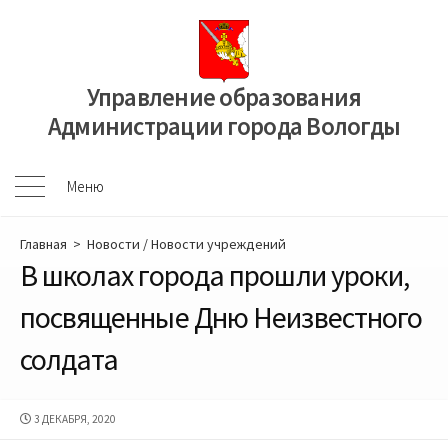
Перейти
к
содержимому
Управление образования
Администрации города Вологды
Меню
Меню
Главная
>
Новости
/
Новости учреждений
В школах города прошли уроки,
посвященные Дню Неизвестного
солдата
ДАТА
3 ДЕКАБРЯ, 2020
ПУБЛИКАЦИИ