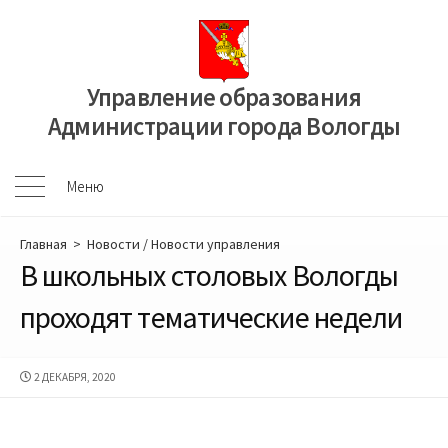
Перейти
к
содержимому
Управление образования
Администрации города Вологды
Меню
Меню
Главная
>
Новости
/
Новости управления
В школьных столовых Вологды
проходят тематические недели
ДАТА
2 ДЕКАБРЯ, 2020
ПУБЛИКАЦИИ