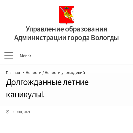
Перейти
к
содержимому
Управление образования
Администрации города Вологды
Меню
Меню
Главная
>
Новости
/
Новости учреждений
Долгожданные летние
каникулы!
ДАТА
7 ИЮНЯ, 2021
ПУБЛИКАЦИИ