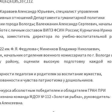
43,62,63,85,107,112.
Караваев Александр Юрьевич, специалист управления
ивных отношений Департамента гуманитарной политики
и города Вологды; Валекжанин Александр Сергеевич, началь
боте с личным составом ВИПЭ ФСИН России; Курныгина Ирина
на, заместитель директора по учебно-воспитательной р
2 им. Ф. Я. Федулова»; Миненков Владимир Николаевич,
, начальник отделения военного комиссариата по г. Вологде 
му району, оценили высокую подготовку каждой ко
арности педагогам и родителям за воспитание мужества,
ованности и чувства патриотизма у дошкольников.
онкурса абсолютным победителем и обладателем ГРАН ПРИ
изнана команда МДОУ № 112 «Золотая рыбка», руководитель:
 Алексеевна.