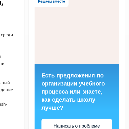
,
Решаем вместе
 среди
х
и
ши
Есть предложения по
льный
организации учебного
едение
процесса или знаете,
как сделать школу
esh-
лучше?
Написать о проблеме