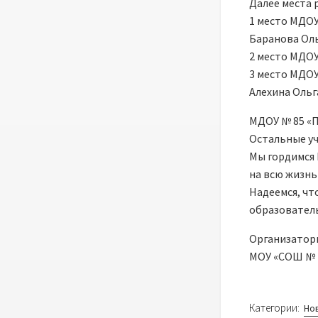
Далее места 
1 место МДОУ
Баранова Ол
2 место МДОУ
3 место МДОУ
Алехина Ольг
МДОУ № 85 «П
Остальные уч
Мы гордимся 
на всю жизнь
Надеемся, чт
образователь
Организаторы
МОУ «СОШ № 2
Категории:
Но