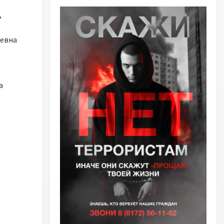
,
ьевна
а