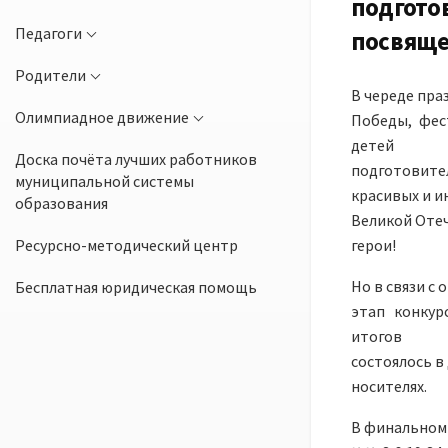
подготов
Педагоги
посвяще
Родители
В череде пр
Олимпиадное движение
Победы, фес
детей
Доска почёта лучших работников
подготовител
муниципальной системы
красивых и и
образования
Великой Отеч
Ресурсно-методический центр
герои!
Но в связи с
Бесплатная юридическая помощь
этап конкур
итогов
состоялось в
носителях.
В финальном 