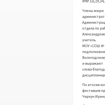
№№ 3,6,19,34,
Члены жюри: 
администрат
Администраци
отдела по ра
Александров
учитель
МОУ «СОШ № 2
подполковник
Вологодско
и выражают
слова благод
дисциплинир
По итогам к
фестиваля пр
Чиркун Ирина