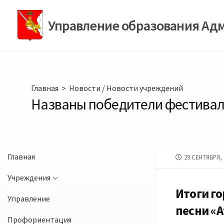
Перейти
к
Управление образования Ад
содержимому
Главная
>
Новости
/
Новости учреждений
Названы победители фестиваля
Главная
ДАТА
29 СЕНТЯБРЯ, 
ПУБЛИКАЦИИ
Учреждения
Итоги го
Управление
песни «
Профориентация