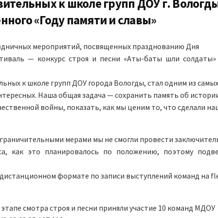
ительных к школе групп ДОУ г. Вологды
нного «Году памяти и славы»
аздничных мероприятий, посвященных празднованию Дня
тиваль — конкурс строя и песни «Аты-баты шли солдаты»
ьных к школе групп ДОУ города Вологды, стал одним из самы
нтересных. Наша общая задача — сохранить память об истори
ественной войны, показать, как мы ценим то, что сделали на
 ограничительными мерами мы не смогли провести заключите
са, как это планировалось по положению, поэтому подв
 дистанционном формате по записи выступлений команд на fl
этапе смотра строя и песни приняли участие 10 команд МДОУ