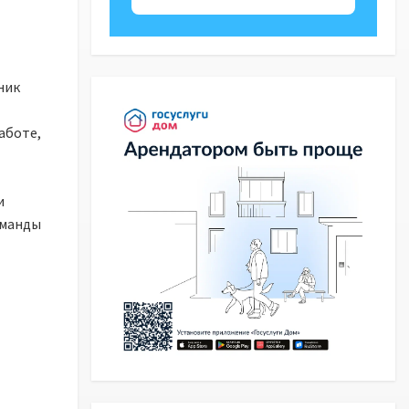
ник
аботе,
и
манды