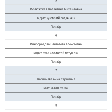
5
Волюжская Валентина Михайловна
МДОУ «Детский сад № 49»
Призёр
6
Виноградова Елизавета Алексеевна
МДОУ №46 «Золотой петушок»
Призёр
7
Васильева Анна Сергеевна
МОУ «СОШ № 36»
Призёр
8