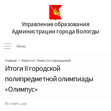
Перейти
к
содержимому
Управление образования
Администрации города Вологды
Меню
Меню
Главная
>
Новости
/
Новости учреждений
Итоги II городской
полипредметной олимпиады
«Олимпус»
ДАТА
27 МАРТА, 2020
ПУБЛИКАЦИИ