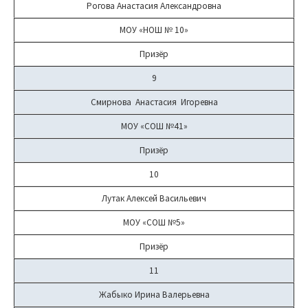
Рогова Анастасия Александровна
МОУ «НОШ № 10»
Призёр
9
Смирнова Анастасия Игоревна
МОУ «СОШ №41»
Призёр
10
Лутак Алексей Васильевич
МОУ «СОШ №5»
Призёр
11
Жабыко Ирина Валерьевна