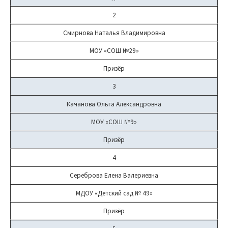
2
Смирнова Наталья Владимировна
МОУ «СОШ №29»
Призёр
3
Качанова Ольга Александровна
МОУ «СОШ №9»
Призёр
4
Сереброва Елена Валериевна
МДОУ «Детский сад № 49»
Призёр