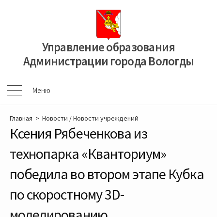
Перейти
к
содержимому
Управление образования
Администрации города Вологды
Меню
Меню
Главная
>
Новости
/
Новости учреждений
Ксения Рябеченкова из
технопарка «Кванториум»
победила во втором этапе Кубка
по скоростному 3D-
моделированию