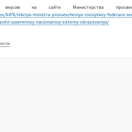
я версия на сайте Министерства просвеще
ess/6476/lekciya-ministra-prosvescheniya-rossiyskoy-federacii-se
zvitii-suverennoy-nacionalnoy-sistemy-obrazovaniya/
вости