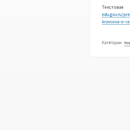
Текстова
edu.gov.ru/pr
kravcova-o-ra
Категории:
Но