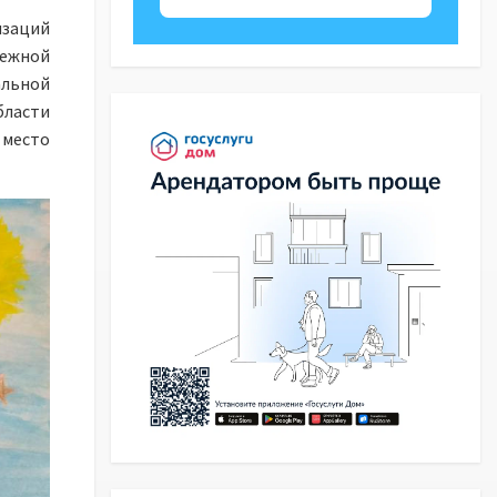
заций
дежной
альной
ласти
 место