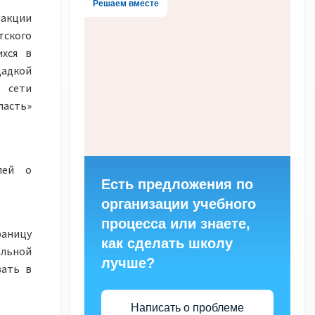
Решаем вместе
-акции
тского
ихся в
адкой
 сети
сть»
лей о
Есть предложения по
организации учебного
процесса или знаете,
раницу
как сделать школу
альной
лучше?
вать в
Написать о проблеме