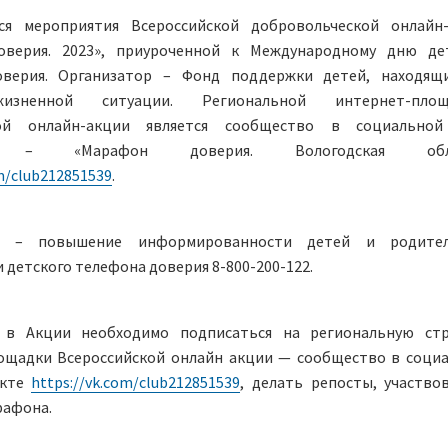
я мероприятия Всероссийской добровольческой онлайн
верия. 2023», приуроченной к Международному дню де
верия. Организатор – Фонд поддержки детей, находящ
изненной ситуации. Региональной интернет-площ
кой онлайн-акции является сообщество в социальной
е – «Марафон доверия. Вологодская обла
m/club212851539
.
и – повышение информированности детей и родите
 детского телефона доверия 8-800-200-122.
 в Акции необходимо подписаться на региональную ст
ощадки Всероссийской онлайн акции — сообщество в соци
акте
https://vk.com/club212851539
, делать репосты, участво
рафона.