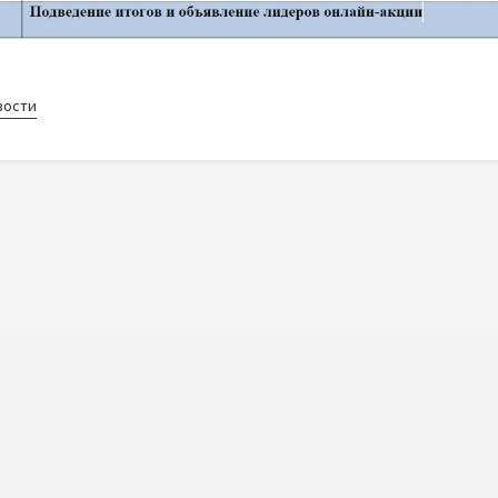
вости