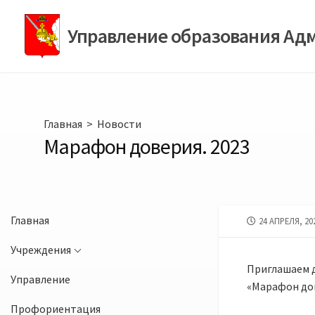
Перейти
к
Управление образования Ад
содержимому
Главная
>
Новости
Марафон доверия. 2023
Главная
ДАТА
24 АПРЕЛЯ, 20
ПУБЛИКАЦИИ
Учреждения
Приглашаем д
Управление
«Марафон дов
Профориентация