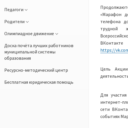
Продолжаютс
Педагоги
«Марафон до
Родители
телефона до
трудной ж
Олимпиадное движение
Всероссийс
ВКонтакт
Доска почёта лучших работников
https://vk.co
муниципальной системы
образования
Цель Акци
Ресурсно-методический центр
деятельности
Бесплатная юридическая помощь
Для участия
интернет-пл
сети ВКонт
событиях Ма