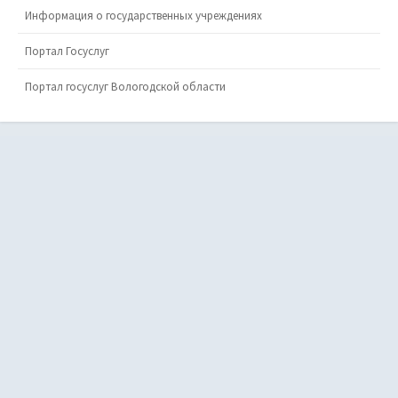
Информация о государственных учреждениях
Портал Госуслуг
Портал госуслуг Вологодской области
Главная
Учреждения
Дошкольное образование
Обмен ДОУ
Обмен ДОУ (старый список)
Прием в детсады
Общее образование