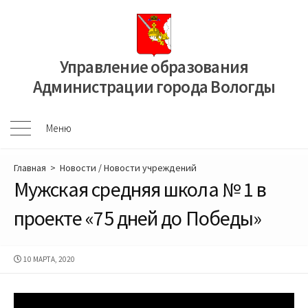
Перейти
к
содержимому
Управление образования
Администрации города Вологды
Меню
Меню
Главная
>
Новости
/
Новости учреждений
Мужская средняя школа № 1 в
проекте «75 дней до Победы»
ДАТА
10 МАРТА, 2020
ПУБЛИКАЦИИ