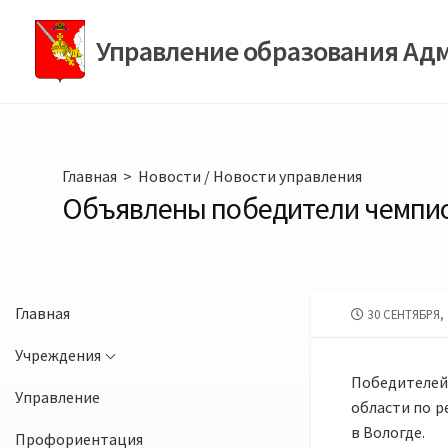
Перейти
к
Управление образования Ад
содержимому
Главная
>
Новости
/
Новости управления
Объявлены победители чемпио
Главная
ДАТА
30 СЕНТЯБРЯ, 
ПУБЛИКАЦИИ
Учреждения
Победителей
Управление
области по р
в Вологде.
Профориентация