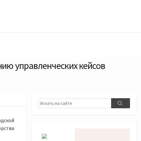
нию управленческих кейсов
Поиск
Поиск
одской
ерства