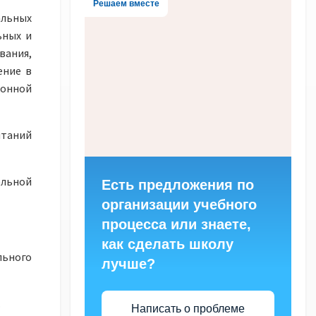
Решаем вместе
альных
ьных и
ания,
ение в
онной
ытаний
льной
Есть предложения по
организации учебного
процесса или знаете,
как сделать школу
ьного
лучше?
.
Написать о проблеме