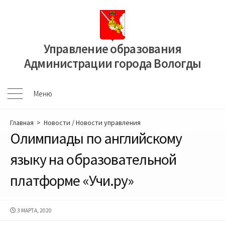
Перейти
к
содержимому
Управление образования
Администрации города Вологды
Меню
Меню
Главная
>
Новости
/
Новости управления
Олимпиады по английскому
языку на образовательной
платформе «Учи.ру»
ДАТА
3 МАРТА, 2020
ПУБЛИКАЦИИ