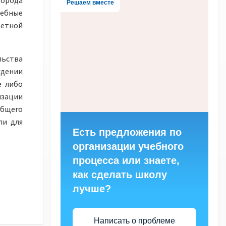
города
Решаем вместе
чебные
етной
ьства
ждении
е либо
изации
общего
ли для
Есть предложения по
организации учебного
процесса или знаете,
как сделать школу
лучше?
Написать о проблеме