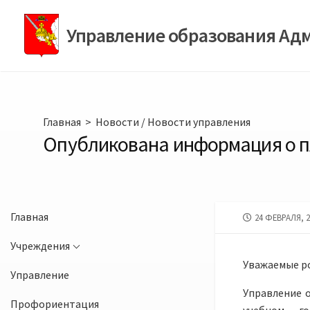
Перейти
к
Управление образования Ад
содержимому
Главная
>
Новости
/
Новости управления
Опубликована информация о пл
Главная
ДАТА
24 ФЕВРАЛЯ, 2
ПУБЛИКАЦИИ
Учреждения
Уважаемые р
Управление
Управление 
Профориентация