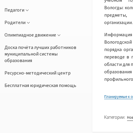
учебном год
Вологды: кол
Педагоги
предметы, 
Родители
организации.
Информаци
Олимпиадное движение
Вологодской 
Доска почёта лучших работников
порядка орг
муниципальной системы
переводе в 
образования
области для 
образования
Ресурсно-методический центр
профильного
Бесплатная юридическая помощь
Планируемые к 
Категории:
Но