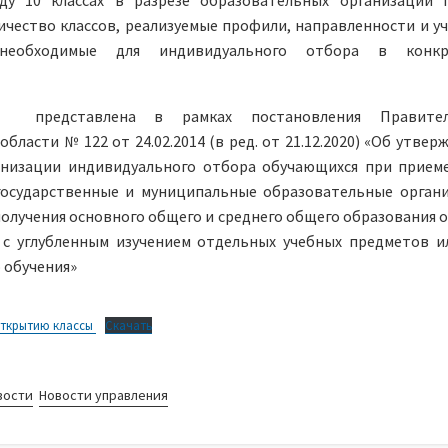
у 10 классах в разрезе образовательных организаций 
ичество классов, реализуемые профили, направленности и у
необходимые для индивидуального отбора в конкр
я представлена в рамках постановления Правител
области № 122 от 24.02.2014 (в ред. от 21.12.2020) «Об утвер
анизации индивидуального отбора обучающихся при прием
государственные и муниципальные образовательные орган
получения основного общего и среднего общего образования 
 с углубленным изучением отдельных учебных предметов и
 обучения»
открытию классы
Скачать
вости
Новости управления