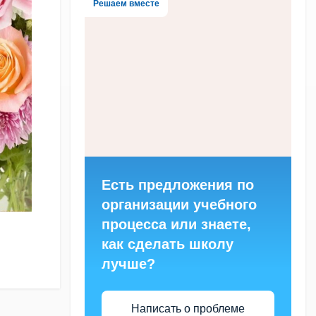
Решаем вместе
Есть предложения по
организации учебного
процесса или знаете,
как сделать школу
лучше?
Написать о проблеме