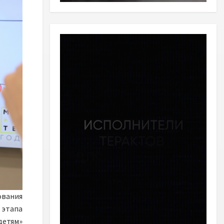
ования
этапа
етям»