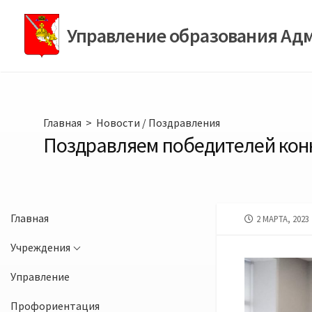
Перейти
к
Управление образования Ад
содержимому
Главная
>
Новости
/
Поздравления
Поздравляем победителей конк
Главная
ДАТА
2 МАРТА, 2023
ПУБЛИКАЦИИ
Учреждения
Управление
Профориентация