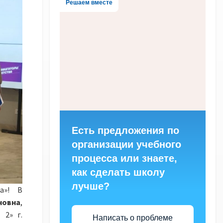
Решаем вместе
Есть предложения по
организации учебного
процесса или знаете,
как сделать школу
лучше?
а»! В
новна
,
 2» г.
Написать о проблеме