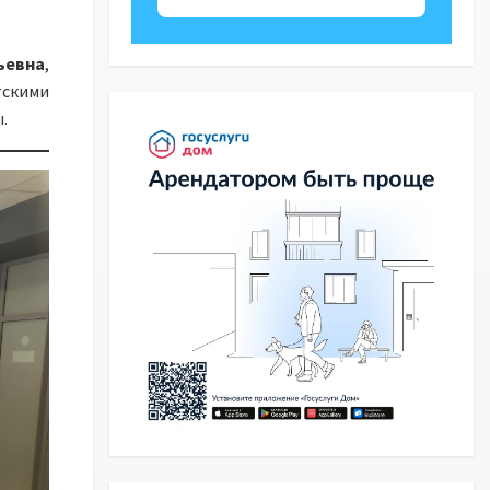
ьевна
,
скими
.