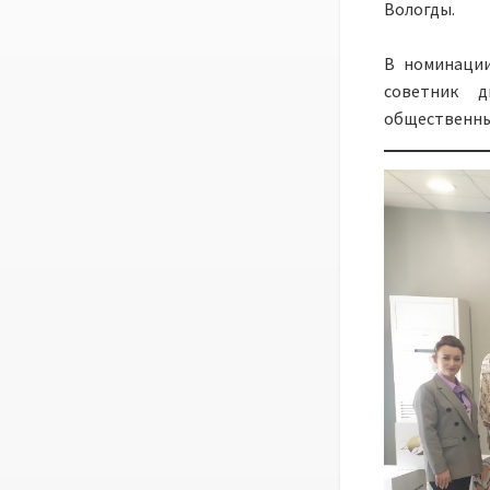
Вологды.
В номинаци
советник 
общественны