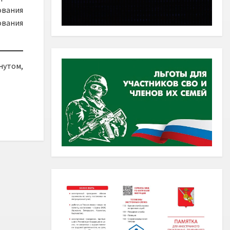
ования
вания
нутом,