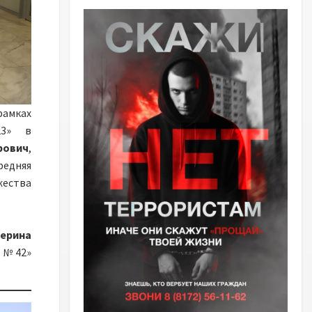
амках
23» в
рович
,
едняя
ества
ерина
я №42»