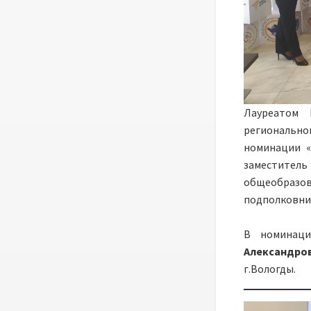
Лауреатом 
региональн
номинации 
заместите
общеобраз
подполковник
В номинаци
Александро
г.Вологды.