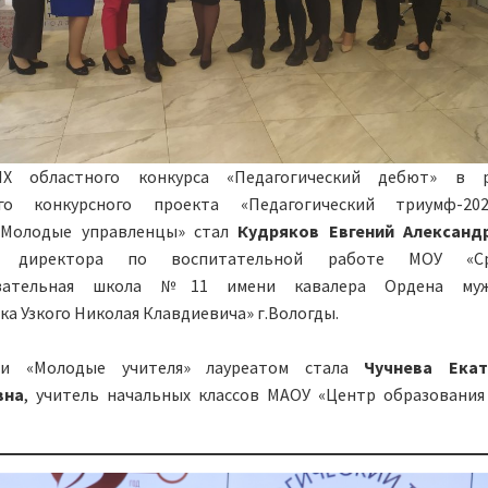
IX областного конкурса «Педагогический дебют» в р
ого конкурсного проекта «Педагогический триумф-20
«Молодые управленцы» стал
Кудряков Евгений Александ
ль директора по воспитательной работе МОУ «Ср
овательная школа №11 имени кавалера Ордена муж
а Узкого Николая Клавдиевича» г.Вологды.
и «Молодые учителя» лауреатом стала
Чучнева Екат
вна
, учитель начальных классов МАОУ «Центр образовани