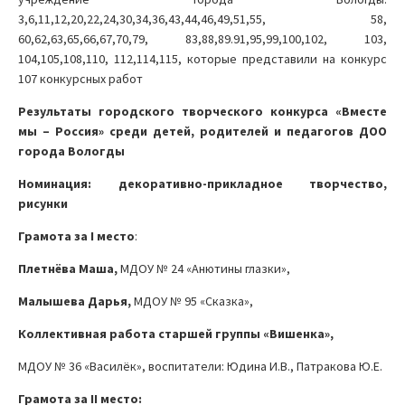
3,6,11,12,20,22,24,30,34,36,43,44,46,49,51,55, 58,
60,62,63,65,66,67,70,79, 83,88,89.91,95,99,100,102, 103,
104,105,108,110, 112,114,115, которые представили на конкурс
107 конкурсных работ
Результаты городского творческого конкурса «Вместе
мы – Россия» среди детей, родителей и педагогов ДОО
города Вологды
Номинация: декоративно-прикладное творчество,
рисунки
Грамота за
I
место
:
Плетнёва Маша,
МДОУ № 24 «Анютины глазки»,
Малышева Дарья,
МДОУ № 95 «Сказка»,
Коллективная работа старшей группы «Вишенка»,
МДОУ № 36 «Василёк», воспитатели: Юдина И.В., Патракова Ю.Е.
Грамота за
II
место: