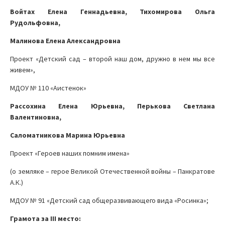
Войтах Елена Геннадьевна, Тихомирова Ольга
Рудольфовна,
Малинова Елена Александровна
Проект «Детский сад – второй наш дом, дружно в нем мы все
живем»,
МДОУ № 110 «Аистенок»
Рассохина Елена Юрьевна, Перькова Светлана
Валентиновна,
Саломатникова Марина Юрьевна
Проект «Героев наших помним имена»
(о земляке – герое Великой Отечественной войны – Панкратове
А.К.)
МДОУ № 91 «Детский сад общеразвивающего вида «Росинка»;
Грамота за
III
место: