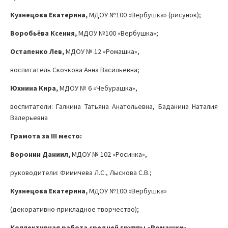
Кузнецова Екатерина,
МДОУ №100 «Вербушка» (рисунок);
Воробьёва Ксения,
МДОУ №100 «Вербушка»;
Остапенко Лев,
МДОУ № 12 «Ромашка»,
воспитатель Скочкова Анна Васильевна;
Юхнина Кира,
МДОУ № 6 «Чебурашка»,
воспитатели: Галкина Татьяна Анатольевна, Баданина Наталия
Валерьевна
Грамота за
III
место:
Воронин Даниил,
МДОУ № 102 «Росинка»,
руководители: Фимичева Л.С., Лыскова С.В.;
Кузнецова Екатерина,
МДОУ №100 «Вербушка»
(декоративно-прикладное творчество);
Коллективная работа
средней группы «Ромашки»,