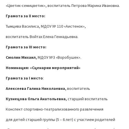
«Цветик-семицветик», воспитатель Петрова Марина Ивановна.
Грамота за
II
место:
Тымцива Василиса, МДОУ № 110 «Аистенок»,
воспитатель Войтах Елена Геннадьевна.
Грамота за
III
место:
Смолин Михаил,
МДОУ №3 «Воробушек».
Номинация: «Сценарии мероприятий»
Грамота за
I
место
:
Алексеева Галина Николаевна,
воспитатель
Кузнецова Ольга Анатольевна,
старший воспитатель
Конспект спортивно-театрализованного развлечения
для детей старшей группы (5 – 6 лет) с участием родителей