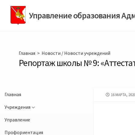
Перейти
к
Управление образования Ад
содержимому
Главная
>
Новости
/
Новости учреждений
Репортаж школы № 9: «Аттестат
Главная
ДАТА
16 МАРТА, 202
ПУБЛИКАЦИИ
Учреждения
Управление
Профориентация