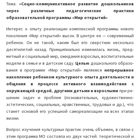
Тема:
«Социо-коммуникативное развитие дошкольников
через различные педагогические практики
образовательной программы «Мир открытий»
Интерес к опыту реализации комплексной программы нового
поколения «Мир открытий» высок. В центре ее — совре­менный
ребенок. Он не такой, каким был его сверстник не­сколько
десятилетий назад. Принципи­ально изменилась жизнь, пред­
метный и социальный мир, ожи­дания взрослых, воспитательные
модели в семье и в детском саду.
Целью
дошкольного образо­
вания в программе «Мир открытий» являемся
не­прерывное
накопление ре­бенком культурного опыта деятельности и
общения в процессе активного взаи­модействия с
окружаю­щей средой
,
другими деть­ми и взрослыми
при ре­
шении задач и проблем (познавательных, худо­жественно-
эстетических, социальных, нравствен­ных, трудовых и др.), что
ста­нет основой его успешной самореализации на всех этапах
жизни.
Вопрос изучения культурных практик очень объемен, в связи с
этим программа МО состояла из двух частей: теоретической и