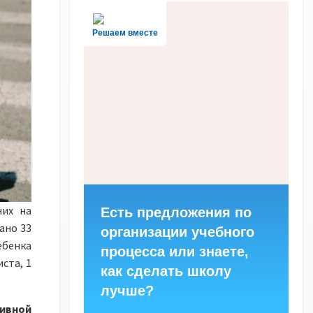
Решаем вместе
них на
Есть предложения по
ано 33
организации учебного
ебенка
процесса или знаете,
ста, 1
как сделать школу
лучше?
ивной