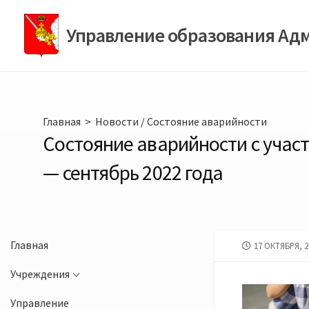
Перейти
к
Управление образования Ад
содержимому
Главная
>
Новости
/
Состояние аварийности
Состояние аварийности с учас
— сентябрь 2022 года
Главная
ДАТА
17 ОКТЯБРЯ, 2
ПУБЛИКАЦИИ
Учреждения
Управление