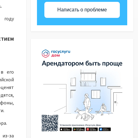
.
Написать о проблеме
 году
ТИЕМ
 в его
ийской
оценят
дятся,
ефоны,
и.
ра.
 из-за