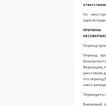
ответственн
По неостор
зарегистрир
ПРИЧИНЫ 
НЕСОВЕРШЕ
Переход прое
Переход пр
безопасност
Федерации, п
расстояние д
что переход 
снять капюшо
Переходить 
Внезапный в