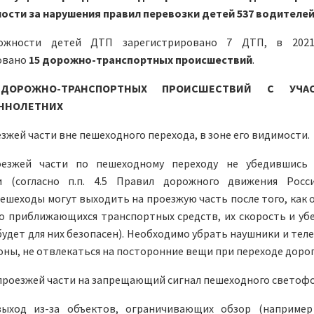
ости за нарушения правил перевозки детей 537 водителей
ожности детей ДТП зарегистрировано 7 ДТП, в 2021
овано
15 дорожно-транспортных происшествий
.
ДОРОЖНО-ТРАНСПОРТНЫХ ПРОИСШЕСТВИЙ С УЧАС
ННОЛЕТНИХ
зжей части вне пешеходного перехода, в зоне его видимости.
оезжей части по пешеходному переходу не убедившись
и (согласно п.п. 4.5 Правил дорожного движения Росс
ешеходы могут выходить на проезжую часть после того, как 
о приближающихся транспортных средств, их скорость и убе
будет для них безопасен). Необходимо убрать наушники и тел
ны, не отвлекаться на посторонние вещи при переходе дорог
проезжей части на запрещающий сигнал пешеходного светофо
ыход из-за объектов, ограничивающих обзор (например