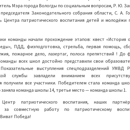
итель Мэра города Вологды по социальным вопросам, Р. Ю. За
председателя Законодательного собрания области, С. А. Го
ь Центра патриотического воспитания детей и молодёжи 
шки команды начали прохождение этапов: квест «История 
еды», ПДД, физподготовка, стрельба, первая помощь, сб
ужия, пожарное дело, лазертаг, полоса препятствий ! До 
Команды всех школ достойно представили свои образоват
 Показательные выступления спецподразделений УМВД Р
ской службы завладели вниманием всех присутству
я получили все участники. Победителем стала команда шко
 заняла команда школы 14, третье место — команда школы 1.
 Центр патриотического воспитания, наших партнё
в за совместную работу по патриотическому воспи
 Виват Победа!