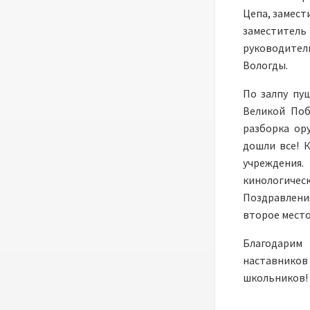
Цепа, замест
заместитель 
руководител
Вологды.
По залпу пу
Великой Поб
разборка ор
дошли все! 
учреждения.
кинологиче
Поздравлени
второе место
Благодарим
наставнико
школьников!