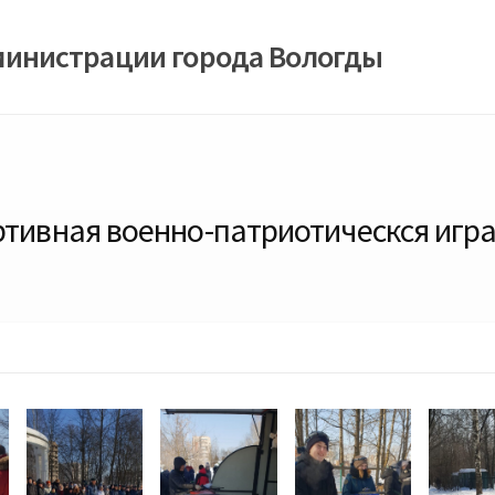
министрации города Вологды
ртивная военно-патриотическся игр