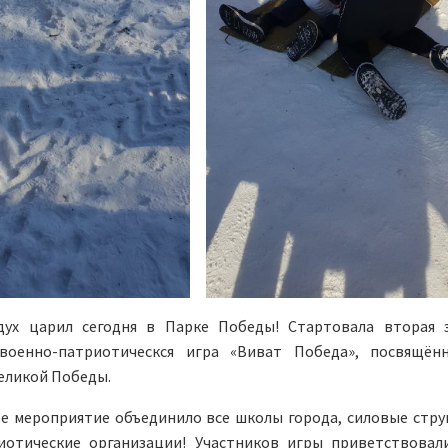
ух царил сегодня в Парке Победы! Стартовала вторая 
военно-патриотическся игра «Виват Победа», посвящён
еликой Победы.
е мероприятие объединило все школы города, силовые стру
иотические организации! Участников игры приветствовали