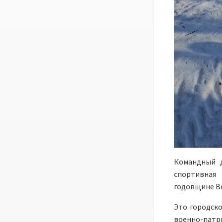
Командный д
спортивная 
годовщине В
Это городско
военно-патр