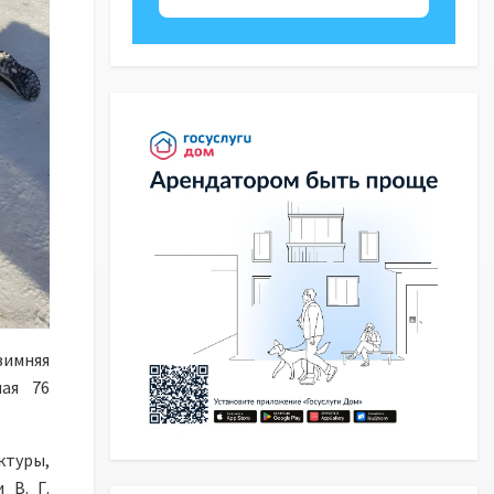
зимняя
ная 76
ктуры,
 В. Г.