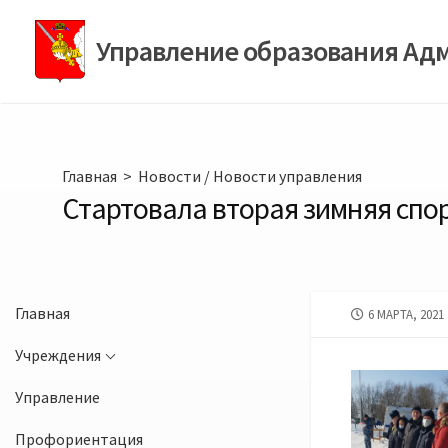
Перейти
к
Управление образования Ад
содержимому
Главная
>
Новости
/
Новости управления
Стартовала вторая зимняя спо
Главная
ДАТА
6 МАРТА, 2021
ПУБЛИКАЦИИ
Учреждения
Управление
Профориентация