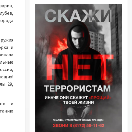
варин,
лубев,
города
оружия
орка и
финала
ельные
оссии,
ющих!
лы 29,
ров и
танию