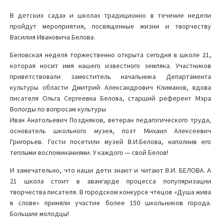
В детских садах и школах традиционно в течение недели
пройдут мероприятия, посвященные жизни и творчеству
Василия Ивановича Белова.
Беловская неделя торжественно открыта сегодня в школе 21,
которая носит имя нашего известного земляка. Участников
приветствовали заместитель начальника Департамента
культуры области Дмитрий Александрович Климанов, вдова
писателя Ольга Сергеевна Белова, старший референт Мэра
Вологды по вопросам культуры
Иван Анатольевич Поздняков, ветеран педагогического труда,
основатель школьного музея, поэт Михаил Алексеевич
Григорьев. Гости посетили музей В.И.Белова, наполнив его
теплыми воспоминаниями. У каждого — свой Белов!
И замечательно, что наши дети знают и читают В.И. БЕЛОВА. А
21 школа стоит в авангарде процесса популяризации
творчества писателя. В городском конкурсе чтецов «Душа жива
в слове» приняли участие более 150 школьников города.
Большие молодцы!