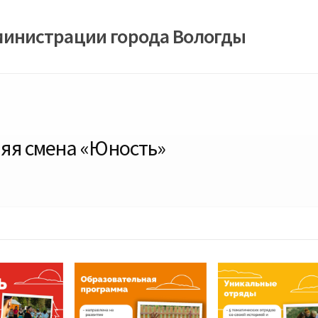
министрации города Вологды
тняя смена «Юность»
3