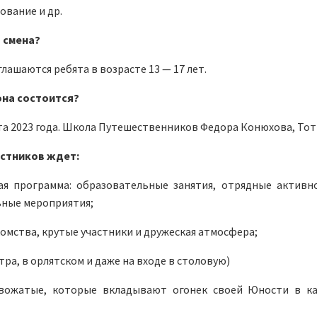
вание и др.
а смена?
глашаются ребята в возрасте 13 — 17 лет.
она состоится?
ста 2023 года. Школа Путешественников Федора Конюхова, То
астников ждет:
я программа: образовательные занятия, отрядные активн
ьные мероприятия;
омства, крутые участники и дружеская атмосфера;
тра, в орлятском и даже на входе в столовую)
ожатые, которые вкладывают огонек своей Юности в к