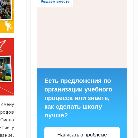
Решаем вместе
Есть предложения по
организации учебного
процесса или знаете,
смену
как сделать школу
ородов
лучше?
 Смена
итие у
вание,
Написать о проблеме