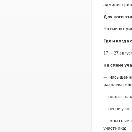
администриро
Для кого эт
На смену при
Где и когда 
17 — 27 авгу
На смене уч
— насыщенна
развлекател
— новые знак
— песни у кос
— опытные в
участника;