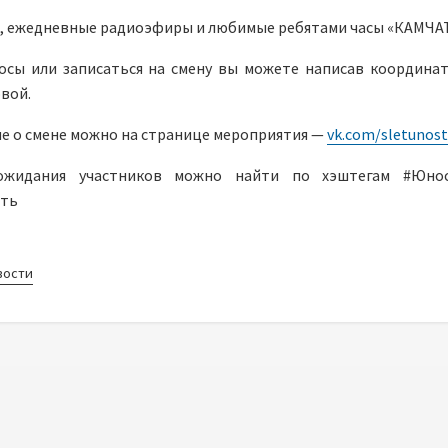
, ежедневные радиоэфиры и любимые ребятами часы «КАМЧА
осы или записаться на смену вы можете написав координа
вой.
е о смене можно на странице мероприятия —
vk.com/sletunost
жидания участников можно найти по хэштегам #Юнос
сть
вости