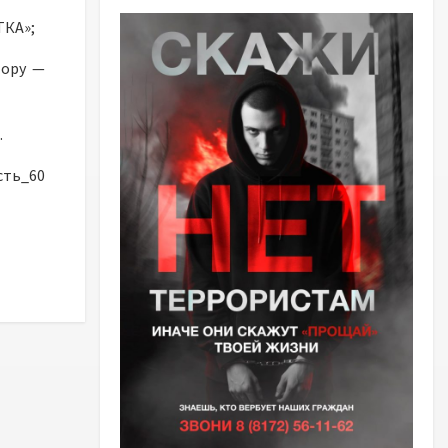
ТКА»;
тору —
.
ть_60