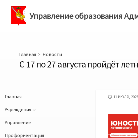
Перейти
к
Управление образования Ад
содержимому
Главная
>
Новости
С 17 по 27 августа пройдёт ле
Главная
ДАТА
11 ИЮЛЯ, 202
ПУБЛИКАЦИИ
Учреждения
Управление
Профориентация