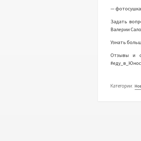
— фотосушка
Задать вопр
Валерии Сало
Узнать больш
Отзывы и о
#еду_в_Юно
Категории:
Но