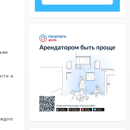
тьма
ости и
аждого