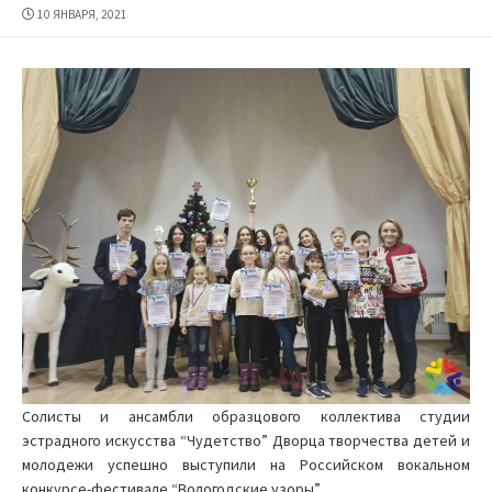
ДАТА
10 ЯНВАРЯ, 2021
ПУБЛИКАЦИИ
Солисты и ансамбли образцового коллектива студии
эстрадного искусства “Чудетство” Дворца творчества детей и
молодежи успешно выступили на Российском вокальном
конкурсе-фестивале “Вологодские узоры”.