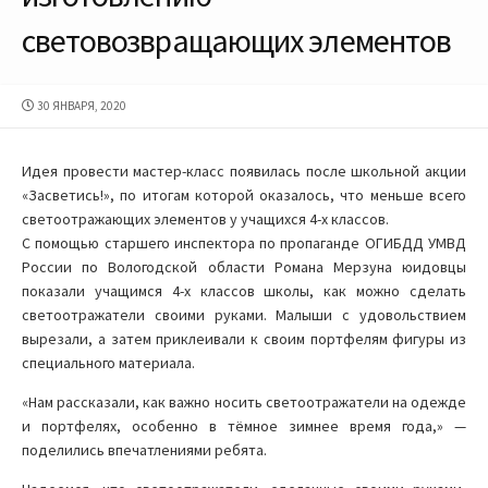
световозвращающих элементов
ДАТА
30 ЯНВАРЯ, 2020
ПУБЛИКАЦИИ
Идея провести мастер-класс появилась после школьной акции
«Засветись!», по итогам которой оказалось, что меньше всего
светоотражающих элементов у учащихся 4-х классов.
С помощью старшего инспектора по пропаганде ОГИБДД УМВД
России по Вологодской области Романа Мерзуна юидовцы
показали учащимся 4-х классов школы, как можно сделать
светоотражатели своими руками. Малыши с удовольствием
вырезали, а затем приклеивали к своим портфелям фигуры из
специального материала.
«Нам рассказали, как важно носить светоотражатели на одежде
и портфелях, особенно в тёмное зимнее время года,» —
поделились впечатлениями ребята.