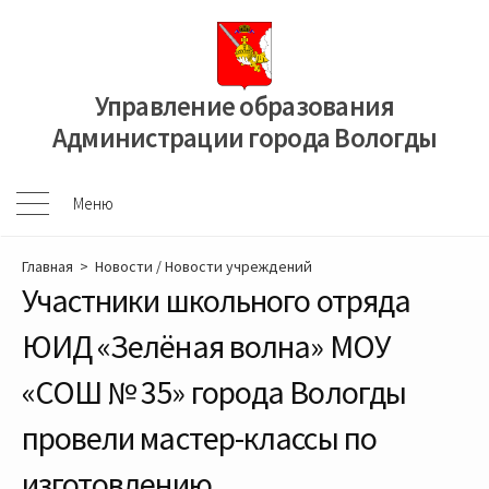
Перейти
к
содержимому
Управление образования
Администрации города Вологды
Меню
Меню
Главная
>
Новости
/
Новости учреждений
Участники школьного отряда
ЮИД «Зелёная волна» МОУ
«СОШ № 35» города Вологды
провели мастер-классы по
изготовлению