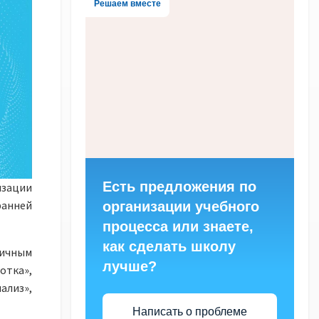
Решаем вместе
Есть предложения по
изации
анней
организации учебного
процесса или знаете,
как сделать школу
личным
лучше?
тка»,
ализ»,
Написать о проблеме