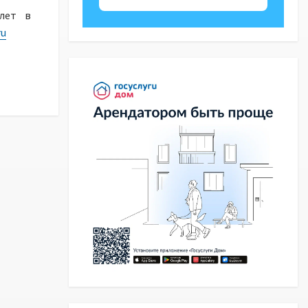
илет в
ru