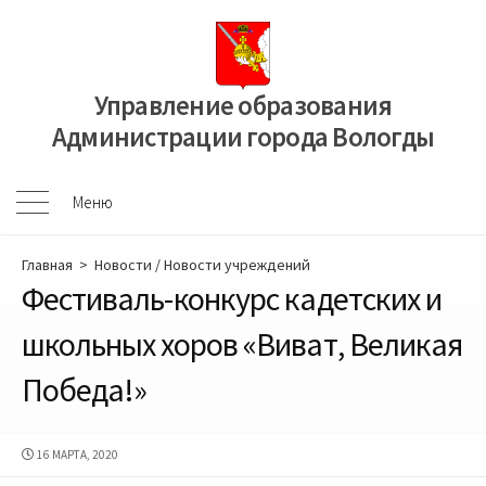
Перейти
к
содержимому
Управление образования
Администрации города Вологды
Меню
Меню
Главная
>
Новости
/
Новости учреждений
Фестиваль-конкурс кадетских и
школьных хоров «Виват, Великая
Победа!»
ДАТА
16 МАРТА, 2020
ПУБЛИКАЦИИ