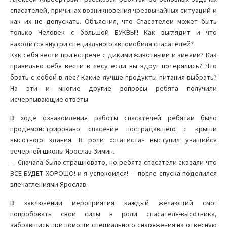
спасателей, причинах возникновения чрезвычайных ситуаций и
как их не допускать. Объяснил, что Спасателем может быть
только Человек с большой БУКВЫ!! Как выглядит и что
находится внутри специального автомобиля спасателей?
Как себя вести при встрече с дикими животными и змеями? Как
правильно себя вести в лесу если вы вдруг потерялись? Что
брать с собой в лес? Какие лучше продукты питания выбрать?
На эти и многие другие вопросы ребята получили
исчерпывающие ответы.
В ходе ознакомления работы спасателей ребятам было
продемонстрировано спасение пострадавшего с крыши
высотного здания. В роли «статиста» выступил учащийся
вечерней школы Ярослав Зимин.
— Сначала было страшновато, но ребята спасатели сказали что
ВСЕ БУДЕТ ХОРОШО! и я успокоился! — после спуска поделился
впечатлениями Ярослав.
В заключении мероприятия каждый желающий смог
попробовать свои силы в роли спасателя-высотника,
забравшись при помощи специального снаряжения на отвесную