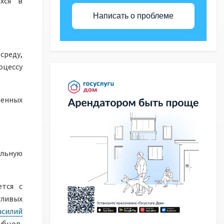
хся в
Написать о проблеме
среду,
цессу
ченных
ельную
ется с
тливых
асилий
бцов,