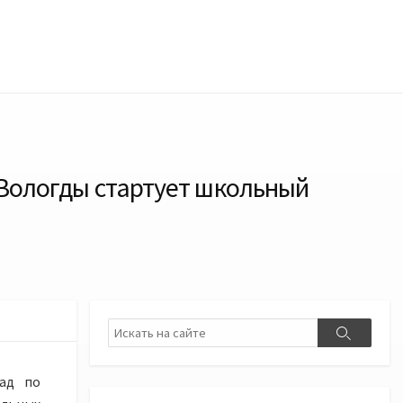
 Вологды стартует школьный
Поиск
Поиск
иад по