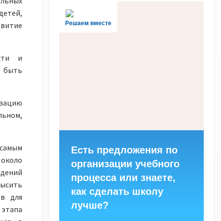
льных
детей,
Решаем вместе
витие
сти и
а быть
изацию
льном,
самым
Есть предложения по
 около
организации учебного
ждений
процесса или знаете,
высить
как сделать школу
ов для
лучше?
 этапа