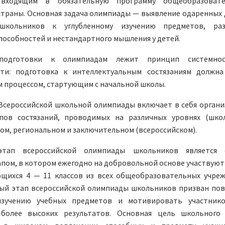
 входящим в обязательную программу общеобразовате
траны. Основная задача олимпиады — выявление одаренных 
школьников к углубленному изучению предметов, раз
пособностей и нестандартного мышления у детей.
подготовки к олимпиадам лежит принцип системно
ти: подготовка к интеллектуальным состязаниям должн
 процессом, стартующим с начальной школы.
Всероссийской школьной олимпиады включает в себя орган
пов состязаний, проводимых на различных уровнях (шко
м, региональном и заключительном (всероссийском).
тап всероссийской олимпиады школьников является 
пом, в котором ежегодно на добровольной основе участвуют
ющихся 4 — 11 классов из всех общеобразовательных учре
вый этап всероссийской олимпиады школьников призван по
изучению учебных предметов и мотивировать участник
более высоких результатов. Основная цель школьного