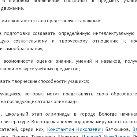
я в широком вовлечении способных к предмету учащи
 движение.
ии школьного этапа представляется важным:
е подготовки создавать определѐнную интеллектуальную 
ющую сознательному и творческому отношению к про
и самообразования;
 возможности оценки знаний, умений и навыков, полу
школьном курсе учебных предметов;
вать творческие способности учащихся;
учащихся, которые могут представлять свою образоват
 на последующих этапах олимпиады.
о, школьный этап олимпиады в городе Вологде начина
 литературе. Вологодская земля подарила миру много талан
сателей, среди них,
Константин Николаевич
Батюшков,
В
лов, Варлам Тихонович Шаламов
,
Николай Михайлович
Ру