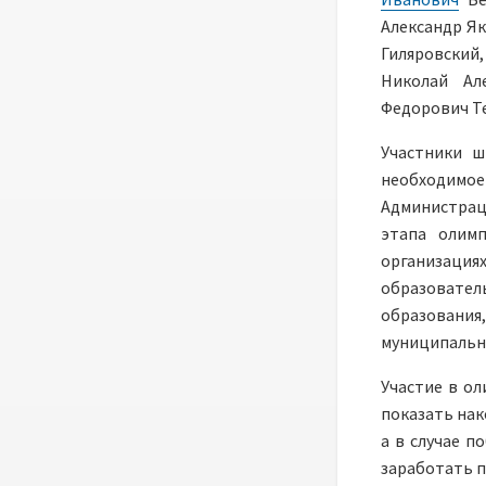
Александр Я
Гиляровский
Николай Ал
Федорович Те
Участники ш
необходимое
Администраци
этапа олим
организац
образовате
образовани
муниципальн
Участие в ол
показать нак
а в случае 
заработать п