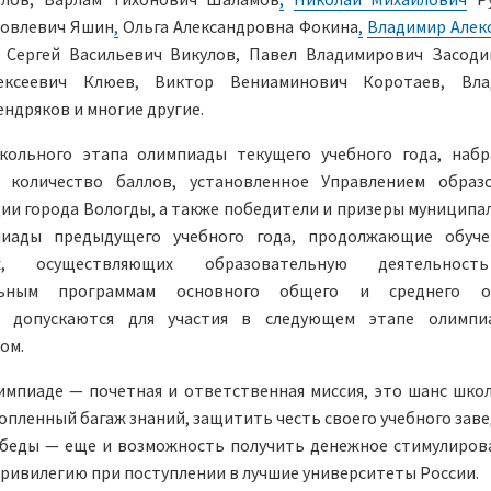
ковлевич Яшин
,
Ольга Александровна Фокина
,
Владимир Алек
, Сергей Васильевич Викулов, Павел Владимирович Засоди
ексеевич Клюев, Виктор Вениаминович Коротаев, Вла
ндряков и многие другие.
кольного этапа олимпиады текущего учебного года, наб
 количество баллов, установленное Управлением образ
и города Вологды, а также победители и призеры муниципа
пиады предыдущего учебного года, продолжающие обуч
иях, осуществляющих образовательную деятельнос
льным программам основного общего и среднего о
я, допускаются для участия в следующем этапе олимп
ом.
импиаде — почетная и ответственная миссия, это шанс шко
опленный багаж знаний, защитить честь своего учебного заве
победы — еще и возможность получить денежное стимулиров
ривилегию при поступлении в лучшие университеты России.