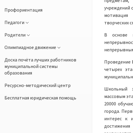
предметам,
учреждений с
Профориентация
мотивация 
Педагоги
творческих с
Родители
В основе 
непрерывнос
Олимпиадное движение
непрерывным
Доска почёта лучших работников
Проведение 
муниципальной системы
четырех эта
образования
муниципально
Ресурсно-методический центр
Школьный э
массовым эта
Бесплатная юридическая помощь
20000 обуча
города. Пер
интерес к 
достижения 