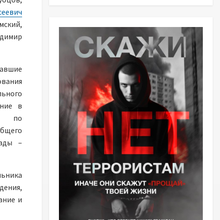
сеевич
мский,
димир
равшие
ования
льного
ение в
ть по
бщего
иады –
льника
дения,
ание и