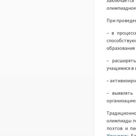
заключаетс
олимпиадное
При проведен
– в процесс
способству
образования 
– расширять
учащимися в 
– активизиро
– выявлять 
организацию
Традиционн
олимпиады по
поэтов и пи
Иванович
Бе