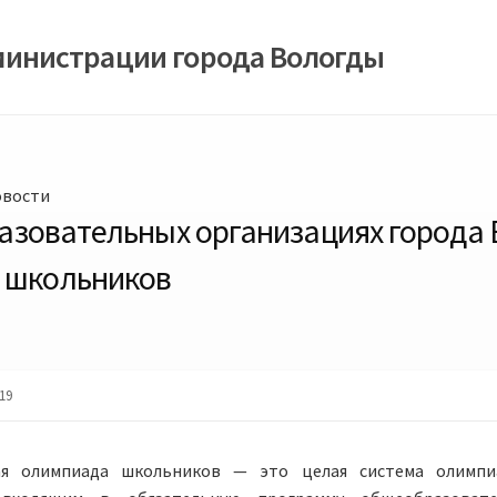
министрации города Вологды
овости
бразовательных организациях города
ы школьников
19
кая олимпиада школьников — это целая система олимп