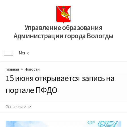
Перейти
к
содержимому
Управление образования
Администрации города Вологды
Меню
Меню
Главная
>
Новости
15 июня открывается запись на
портале ПФДО
ДАТА
11 ИЮНЯ, 2022
ПУБЛИКАЦИИ