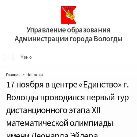
Перейти
к
содержимому
Управление образования
Администрации города Вологды
Меню
Меню
Главная
>
Новости
17 ноября в центре «Единство» г.
Вологды проводился первый тур
дистанционного этапа XII
математической олимпиады
имени Леонарда Эйлера.