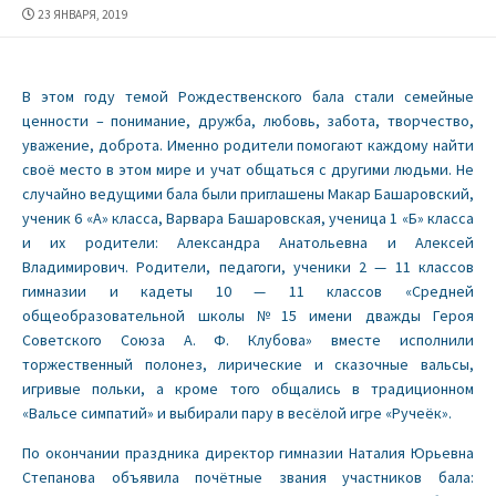
ДАТА
23 ЯНВАРЯ, 2019
ПУБЛИКАЦИИ
В этом году темой Рождественского бала стали семейные
ценности – понимание, дружба, любовь, забота, творчество,
уважение, доброта. Именно родители помогают каждому найти
своё место в этом мире и учат общаться с другими людьми. Не
случайно ведущими бала были приглашены Макар Башаровский,
ученик 6 «А» класса, Варвара Башаровская, ученица 1 «Б» класса
и их родители: Александра Анатольевна и Алексей
Владимирович. Родители, педагоги, ученики 2 — 11 классов
гимназии и кадеты 10 — 11 классов «Средней
общеобразовательной школы №15 имени дважды Героя
Советского Союза А. Ф. Клубова» вместе исполнили
торжественный полонез, лирические и сказочные вальсы,
игривые польки, а кроме того общались в традиционном
«Вальсе симпатий» и выбирали пару в весёлой игре «Ручеёк».
По окончании праздника директор гимназии Наталия Юрьевна
Степанова объявила почётные звания участников бала: