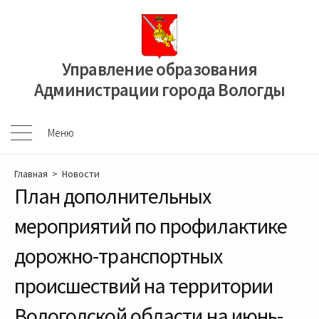
Перейти
к
содержимому
Управление образования
Администрации города Вологды
Меню
Меню
Главная
>
Новости
План дополнительных
мероприятий по профилактике
дорожно-транспортных
происшествий на территории
Вологодской области на июнь-