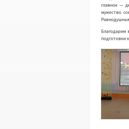
главное — д
мужество со
Равнодушным 
Благодарим в
подготовки к