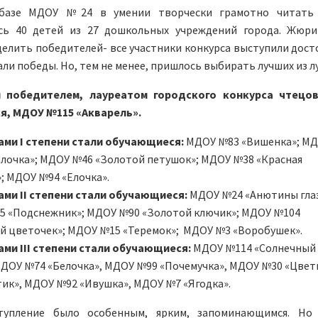
 базе МДОУ №24 в умении творчески грамотно читать 
сь 40 детей из 27 дошкольных учреждений города. Жюр
елить победителей- все участники конкурса выступили дост
али победы. Но, тем не менее, пришлось выбирать лучших из л
 победителем, лауреатом городского конкурса чтецов
, МДОУ №115 «Акварель».
ами I степени стали обучающиеся:
МДОУ №83 «Вишенка»; М
лочка»; МДОУ №46 «Золотой петушок»; МДОУ №38 «Красная
; МДОУ №94 «Елочка».
ми II степени стали обучающиеся:
МДОУ №24 «Анютины глаз
 «Подснежник»; МДОУ №90 «Золотой ключик»; МДОУ №104
й цветочек»; МДОУ №15 «Теремок»; МДОУ №3 «Воробушек».
ми III степени стали обучающиеся:
МДОУ №114 «Солнечный
МДОУ №74 «Белочка», МДОУ №99 «Почемучка», МДОУ №30 «Цвет
ик», МДОУ №92 «Ивушка», МДОУ №7 «Ягодка».
тупление было особенным, ярким, запоминающимся. Но