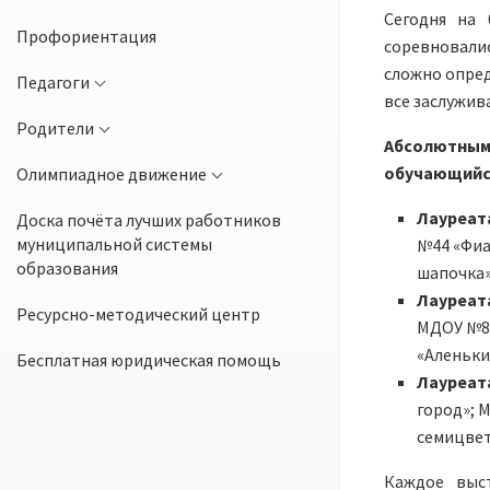
Сегодня на
Профориентация
соревновали
сложно опред
Педагоги
все заслужив
Родители
Абсолютным
обучающийся
Олимпиадное движение
Лауреат
Доска почёта лучших работников
муниципальной системы
№44 «Фиа
образования
шапочка»
Лауреата
Ресурсно-методический центр
МДОУ №85
«Аленьки
Бесплатная юридическая помощь
Лауреата
город»; 
семицвет
Каждое выс