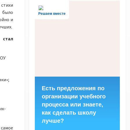
стихи
и было
Решаем вместе
ойно и
учших.
 стал
ДОУ
ки»;
Есть предложения по
организации учебного
процесса или знаете,
ик-
как сделать школу
лучше?
 самое