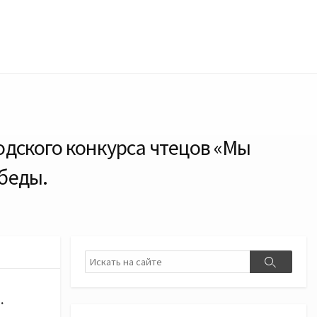
одского конкурса чтецов «Мы
беды.
Поиск
Поиск
.