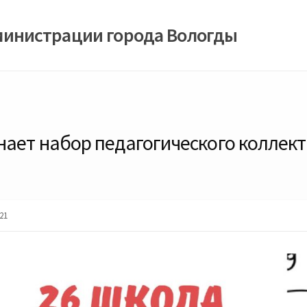
министрации города Вологды
нает набор педагогического коллек
21