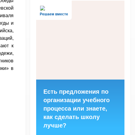
Победы
евской
Решаем вместе
тиваля
огды и
ийска,
заций,
шают к
дежи,
ников
оки» в
Есть предложения по
организации учебного
процесса или знаете,
как сделать школу
лучше?