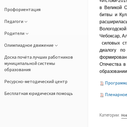
«Истоки-201
в Великой О
Профориентация
битвы и Кул
Педагоги
расширилась
Вологодской
Родители
Чебоксар, А
силовых стр
Олимпиадное движение
диалогу по
Доска почёта лучших работников
формирова
муниципальной системы
Отечества в
образования
образовании
Ресурсно-методический центр
Программа
Бесплатная юридическая помощь
Пленарное 
Категории:
Но