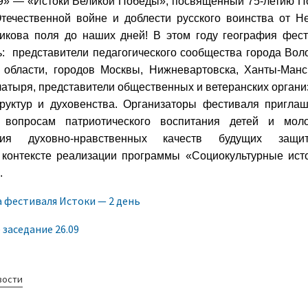
9» — «Истоки Великой Победы», посвященный 75-летию 
течественной войне и доблести русского воинства от Н
икова поля до наших дней! В этом году география фес
: представители педагогического сообщества города Вол
 области, городов Москвы, Нижневартовска, Ханты-Манс
латыря, представители общественных и ветеранских органи
уктур и духовенства. Организаторы фестиваля пригла
 вопросам патриотического воспитания детей и моло
ния духовно-нравственных качеств будущих защит
 контексте реализации программы «Социокультурные ист
.
 фестиваля Истоки — 2 день
заседание 26.09
вости