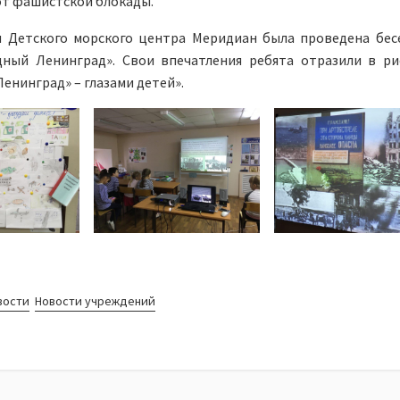
от фашистской блокады.
и Детского морского центра Меридиан была проведена бес
дный Ленинград». Свои впечатления ребята отразили в ри
енинград» – глазами детей».
вости
Новости учреждений