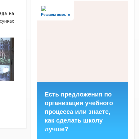
еда на
Решаем вместе
сунках
Есть предложения по
организации учебного
процесса или знаете,
как сделать школу
лучше?