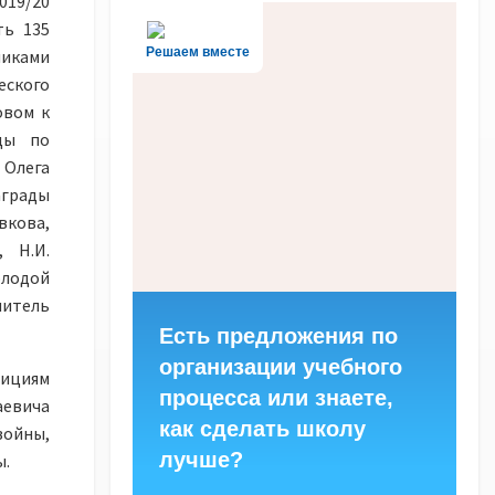
019/20
ть 135
Решаем вместе
иками
еского
овом к
ды по
Олега
аграды
вкова,
, Н.И.
олодой
читель
Есть предложения по
организации учебного
ициям
процесса или знаете,
аевича
как сделать школу
ойны,
лучше?
ы.