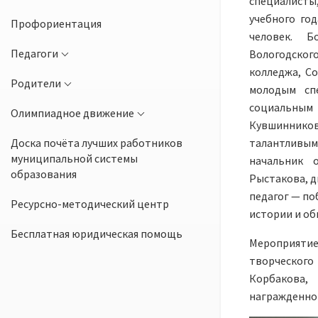
специалисты,
учебного го
Профориентация
человек. Б
Педагоги
Вологодског
колледжа, Со
Родители
молодым сп
социальным
Олимпиадное движение
Кувшинников
Доска почёта лучших работников
талантливым
муниципальной системы
начальник 
образования
Рыстакова, д
педагог — по
Ресурсно-методический центр
истории и об
Бесплатная юридическая помощь
Мероприяти
творческого
Корбакова,
награжденног