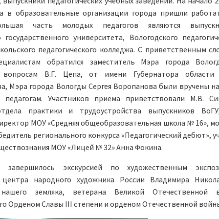
 выпускники педагогических учебных заведений. На начало 2
да в образовательные организации города пришли работа
ольшая часть молодых педагогов являются выпускн
о государственного университета, Вологодского педагогич
кольского педагогического колледжа. С приветственным сл
ециалистам обратился заместитель Мэра города Волог
 вопросам В.Г. Цепа, от имени Губернатора области 
а, Мэра города Вологды Сергея Воропанова были вручены н
 педагогам. Участников приема приветствовали М.В. Си
отдела практики и трудоустройства выпускников ВоГУ
иректор МОУ «Средняя общеобразовательная школа № 16», м
бедитель регионального конкурса «Педагогический дебют», у
ществознания МОУ «Лицей № 32» Анна Фокина.
е завершилось экскурсией по художественным экспоз
 центра народного художника России Владимира Никол
 нашего земляка, ветерана Великой Отечественной в
о Орденом Славы III степени и орденом Отечественной войн