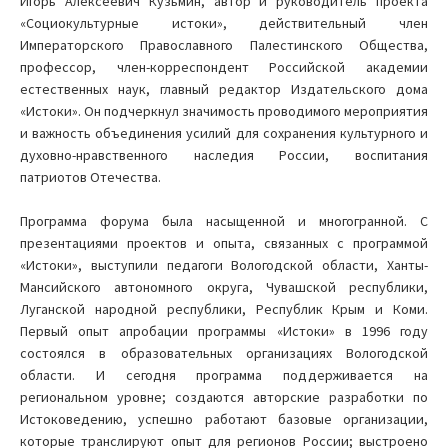
Игорь Алексеевич Кузьмин, автор и руководитель проекта
«Социокультурные истоки», действительный член
Императорского Православного Палестинского Общества,
профессор, член-корреспондент Российской академии
естественных наук, главный редактор Издательского дома
«Истоки». Он подчеркнул значимость проводимого мероприятия
и важность объединения усилий для сохранения культурного и
духовно-нравственного наследия России, воспитания
патриотов Отечества.
Программа форума была насыщенной и многогранной. С
презентациями проектов и опыта, связанных с программой
«Истоки», выступили педагоги Вологодской области, Ханты-
Мансийского автономного округа, Чувашской республики,
Луганской народной республики, Республик Крым и Коми.
Первый опыт апробации программы «Истоки» в 1996 году
состоялся в образовательных организациях Вологодской
области. И сегодня программа поддерживается на
региональном уровне; создаются авторские разработки по
Истоковедению, успешно работают базовые организации,
которые транслируют опыт для регионов России; выстроено