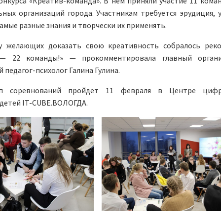
онкурса «Креатив-команда». В нем приняли участие 11 коман
ных организаций города. Участникам требуется эрудиция, 
амые разные знания и творчески их применять.
у желающих доказать свою креативность собралось рек
 — 22 команды!» — прокомментировала главный органи
 педагог-психолог Галина Гулина.
п соревнований пройдет 11 февраля в Центре цифр
 детей IT-CUBE.ВОЛОГДА.