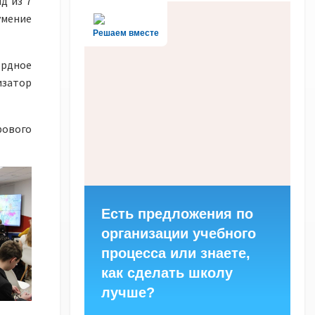
д из 7
умение
Решаем вместе
ордное
затор
ового
Есть предложения по
организации учебного
процесса или знаете,
как сделать школу
лучше?