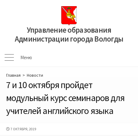
Перейти
к
содержимому
Управление образования
Администрации города Вологды
Меню
Меню
Главная
>
Новости
7 и 10 октября пройдет
модульный курс семинаров для
учителей английского языка
ДАТА
7 ОКТЯБРЯ, 2019
ПУБЛИКАЦИИ